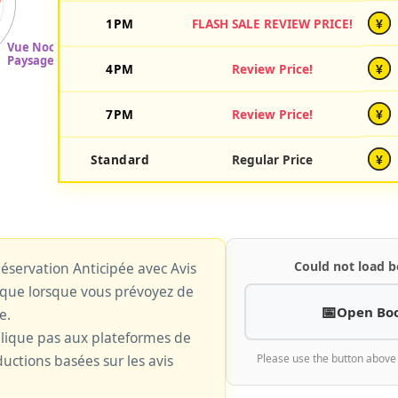
1PM
FLASH SALE REVIEW PRICE!
¥
4PM
Review Price!
¥
7PM
Review Price!
¥
Standard
Regular Price
¥
Could not load b
 Réservation Anticipée avec Avis
plique lorsque vous prévoyez de
Open Bo
e.
plique pas aux plateformes de
uctions basées sur les avis
Please use the button above