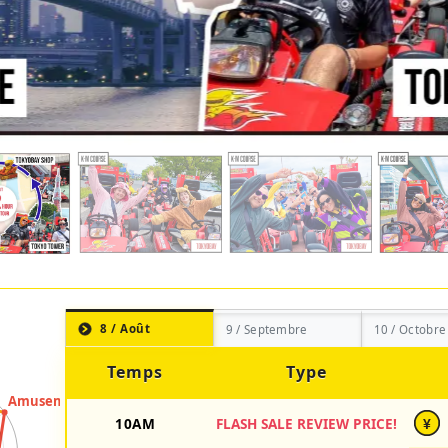
8 / Août
9 / Septembre
10 / Octobre
Temps
Type
10AM
FLASH SALE REVIEW PRICE!
¥