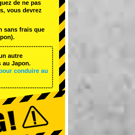
quez de ne pas
s, vous devrez
 sans frais que
pon).
un autre
s au Japon.
pour conduire au