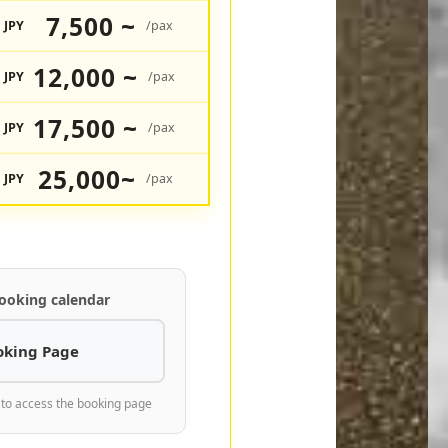
7,500 ~
JPY
/pax
12,000 ~
JPY
/pax
17,500 ~
JPY
/pax
25,000~
JPY
/pax
ooking calendar
oking Page
 to access the booking page