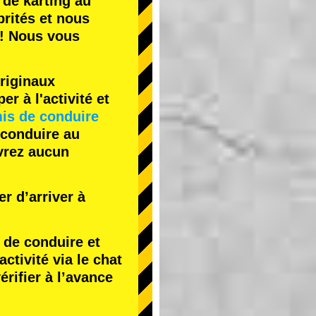
 de karting
au
rités
et nous
! Nous vous
riginaux
r à l'activité et
is de conduire
 conduire au
evrez aucun
r d’arriver à
de conduire et
tivité via le chat
érifier à l’avance