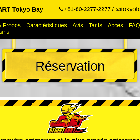
tokyob
RT Tokyo Bay
📞+81-80-2277-2277
📧
À Propos
Caractéristiques
Avis
Tarifs
Accès
FAQ
sins
Réservation