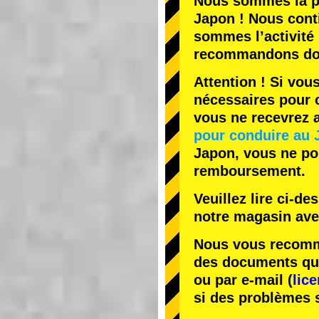
Nous sommes la
p
Japon ! Nous cont
sommes l’
activité
recommandons do
Attention ! Si vou
nécessaires pour c
vous ne recevrez
pour conduire au 
Japon, vous ne pou
remboursement.
Veuillez lire ci-d
notre magasin av
Nous vous recomma
des documents que 
ou par e-mail (
lic
si des problèmes 