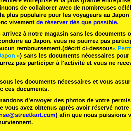
remière entreprise
et
la plus grande entreprise
inuons de collaborer avec
de nombreuses céléb
 la plus populaire
pour les voyageurs au Japon 
nc vivement
de réserver dès que possible.
s arrivez à notre magasin sans les documents o
onduire au Japon, vous ne pourrez pas participe
 aucun remboursement.
(décrit ci-dessous
« Perm
Japon »
) sans les documents nécessaires pour
rrez pas participer à l'activité et vous ne rec
essous les documents nécessaires et vous assure
ec ces documents.
ndons d’envoyer des photos de votre permis 
vous avez obtenus après avoir réservé notre ac
ense@streetkart.com
) afin que nous puissions v
surviennent.