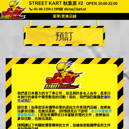
STREET KART 秋葉原 #2
OPEN 10:00-22:00
📞+81-80-1199-1199
📧
shina@kart.st
菜單/更換店鋪
首頁
預訂
關於
規格
價格
交通方式
顧客聲音
常見問題
公司
預訂
更換店鋪
東京品川 #1
東京秋葉原#1
東京秋葉原#2
東京澀谷
我們是日本最大的卡丁車公司，並且與
許多名人
合作，是來日
東京澀谷附屬
東京灣
本旅行的遊客中
最受歡迎的活動
！因此，我們強烈建議您
儘快
完成預訂。
東京淺草
大阪
請注意！如果您沒有攜帶必要的原始文件來我們店鋪，您將無
法參加活動，也無法退款。
(詳情請見以下說明
「在日本駕駛所
需駕駛執照」
) 若沒有攜帶在日本駕駛所需的文件，您將無法
沖繩
參加活動，也無法退款。
請閱讀以下有關您需要獲得的文件，並確保您能攜帶這些文件