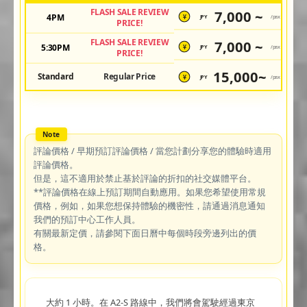
FLASH SALE REVIEW
7,000 ~
4PM
JPY
/pax
¥
PRICE!
FLASH SALE REVIEW
7,000 ~
5:30PM
JPY
/pax
¥
PRICE!
15,000~
Standard
Regular Price
JPY
/pax
¥
評論價格 / 早期預訂評論價格 / 當您計劃分享您的體驗時適用
評論價格。
但是，這不適用於禁止基於評論的折扣的社交媒體平台。
**評論價格在線上預訂期間自動應用。如果您希望使用常規
價格，例如，如果您想保持體驗的機密性，請通過消息通知
我們的預訂中心工作人員。
有關最新定價，請參閱下面日曆中每個時段旁邊列出的價
格。
大約 1 小時。在 A2-S 路線中，我們將會駕駛經過東京