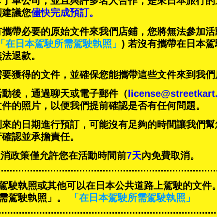
卡丁車公司，並且與
許多名人
合作，是來日本旅行的
烈建議您
儘快完成預訂。
有攜帶必要的原始文件來我們店鋪，您將無法參加活
「在日本駕駛所需駕駛執照」
) 若沒有攜帶在日本
無法退款。
需要獲得的文件，並確保您能攜帶這些文件來到我們
活動後，通過聊天或電子郵件（
license@streetkar
文件的照片，以便我們提前確認是否有任何問題。
到來的日期進行預訂，可能沒有足夠的時間讓我們幫
行確認並承擔責任。
T的取消政策僅允許您在活動時間前
7天
內免費取消。
駕駛執照或其他可以在日本公共道路上駕駛的文件
需駕駛執照」。
「在日本駕駛所需駕駛執照」