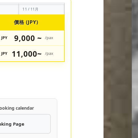
11 / 11月
價格 (JPY)
9,000 ~
JPY
/pax
11,000~
JPY
/pax
ooking calendar
oking Page