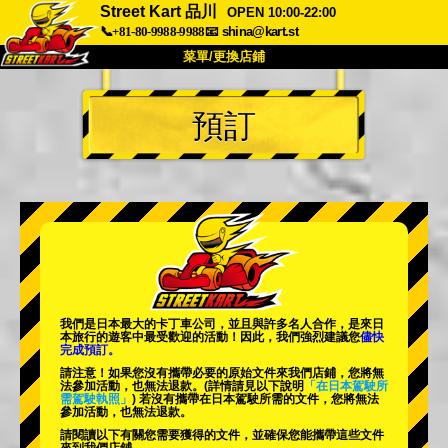
Street Kart 品川
OPEN 10:00-22:00
📞+81-80-9988-9988
📧
shina@kart.st
菜單/更換店鋪
首頁
預訂
關於
規格
價格
交通方式
顧客聲音
常見問題
公司
預訂
更換店鋪
東京品川 #1
東京秋葉原#1
東京秋葉原#2
東京澀谷
我們是日本最大的卡丁車公司，並且與
許多名人
合作，是來日
東京澀谷附屬
東京灣
本旅行的遊客中
最受歡迎的活動
！因此，我們強烈建議您
儘快
完成預訂。
東京淺草
大阪
請注意！如果您沒有攜帶必要的原始文件來我們店鋪，您將無
法參加活動，也無法退款。
(詳情請見以下說明
「在日本駕駛所
需駕駛執照」
) 若沒有攜帶在日本駕駛所需的文件，您將無法
沖繩
參加活動，也無法退款。
請閱讀以下有關您需要獲得的文件，並確保您能攜帶這些文件